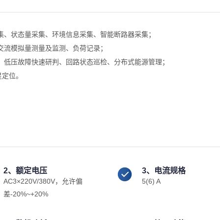
采集、状态量采集、环境信息采集、智能断路器采集；
、交流模拟量测量及监测、负荷记录；
别、低压故障快速研判、回路状态巡检、分布式能源管理；
星定位。
2、额定电压
3、电流规格
AC3×220V/380V，允许偏
5(6) A
差-20%~+20%