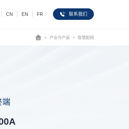
联系我们
CN
EN
FR
>
产业与产品
>
智慧配网
终端
00A