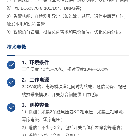
7）通信功能：与主站或其它终端进行数据交换，支持多种通信协
议，如IEC60870-5-101/104、DNP3等；
8）告警功能：在检测到异常（如过流、过压、通信中断等）时，
触发本地和远程告警；
9）智能负荷管理：根据负荷需求和电价信号，优化负荷分配。
技术参数
1、环境条件
工作温度-40°℃~70℃，相对湿度10%～100%
2、工作电源
22OV双路，电源模块满足同时为终端、通信设备、配电
线损采集模块、开关分合闸提供工作电源
3、测控容量
1）遥测：采集2个线电压或3个相电压，采集三相电流、
零序电流、零序电压；
2）遥信：不少于3个，包括开关合位和未储能等遥信；
3）遥控：2路（合闸、分闸）；